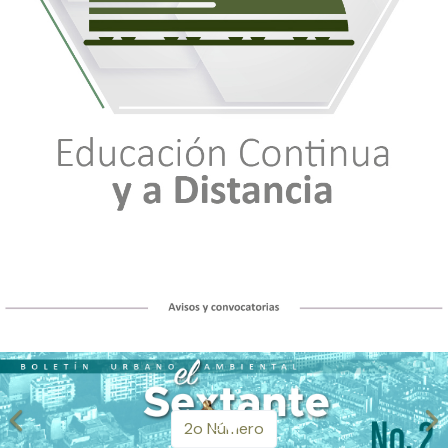
2
2o Número